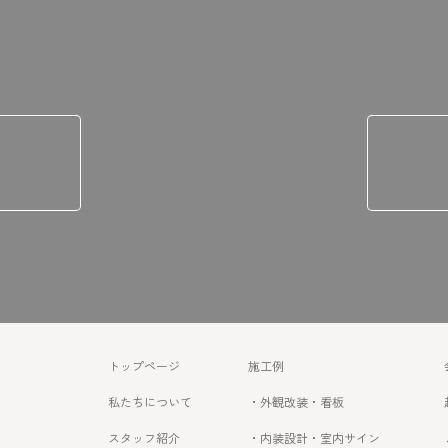
トップページ
施工例
私たちについて
・外観改装・看板
スタッフ紹介
・内装設計・室内サイン