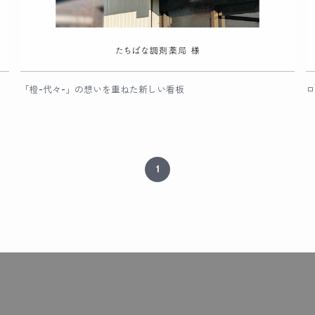
「橙-代々-」の想いを重ねた新しい看板
ロ
1