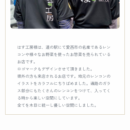
はす工房様は、道の駅にて愛西市の名産であるレン
コンや様々なお野菜を使ったお惣菜を売られている
お店です。
ロゴマークもデザインさせて頂きました。
県外の方も来店されるお店です。地元のレンコンの
イラストをカラフルにちりばめました。通路のガラ
ス部分にもたくさんのレンコンをつけて、入ってく
る時から楽しい空間にしています。
全てを木目に統一し優しい空間にしました。