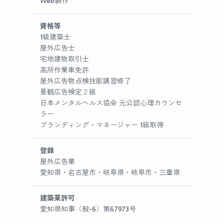
Web製作
資格等
1級建築士
屋外広告士
宅地建物取引士
高所作業車免許
屋外広告物点検技能講習修了
景観広告検定２級
日本メンタルヘルス協会 元公認心理カウンセ
ラー
ブランディング・マネージャー 1級取得
登録
屋外広告業
愛知県・名古屋市・岐阜県・岐阜市・三重県
建築業許可
愛知県知事（般-6）第67973号