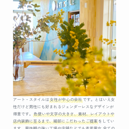
アート・スタイルは
女性が中心の会社
です。とはいえ女
性だけど男性にも好まれるジェンダーレスなデザインが
得意です。
色使いや文字の大きさ、素材、レイアウトや
店内装飾に至るまで、細部にこだわったご提案
をしてい
ます。男性観の強い工場や店舗などでも老若男女 全ての