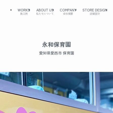
WORKS
ABOUT US
COMPANY
STORE DESIGN
施工例
私たちについて
会社概要
店舗設計
永和保育園
愛知県愛西市 保育園