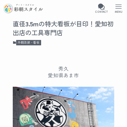
CONTACT
MENU
直径3.5mの特大看板が目印！愛知初
出店の工具専門店
外観改装・看板
秀久
愛知県あま市