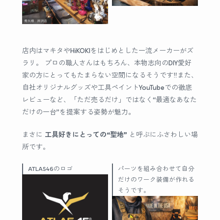
店内はマキタやHiKOKIをはじめとした一流メーカーがズ
ラリ。 プロの職人さんはもちろん、本物志向のDIY愛好
家の方にとってもたまらない空間になるそうです‼︎また、
自社オリジナルグッズや工具ペイントYouTubeでの徹底
レビューなど、「ただ売るだけ」ではなく“最適なあなた
だけの一台”を提案する姿勢が魅力。
まさに
工具好きにとっての“聖地”
と呼ぶにふさわしい場
所です。
ATLAS46のロゴ
パーツを組み合わせて自分
だけのワーク装備が作れる
そうです。