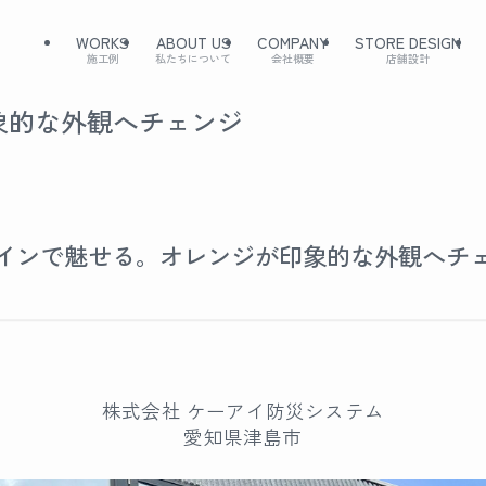
WORKS
ABOUT US
COMPANY
STORE DESIGN
施工例
私たちについて
会社概要
店舗設計
象的な外観へチェンジ
インで魅せる。オレンジが印象的な外観へチ
株式会社 ケーアイ防災システム
愛知県津島市