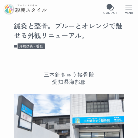
CONTACT
MENU
鍼灸と整骨。ブルーとオレンジで魅
せる外観リニューアル。
外観改装・看板
三木針きゅう接骨院
愛知県海部郡