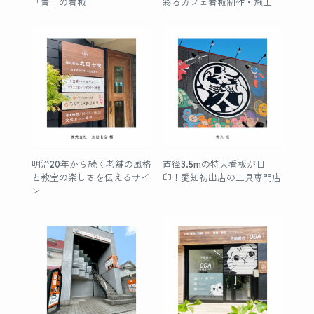
「青」の看板
彩るカフェ看板制作・施工
明治20年から続く老舗の風格
直径3.5mの特大看板が目
と教室の楽しさを伝えるサイ
印！愛知初出店の工具専門店
ン