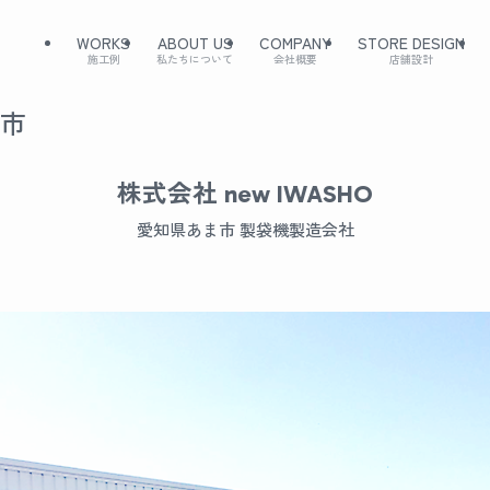
WORKS
ABOUT US
COMPANY
STORE DESIGN
施工例
私たちについて
会社概要
店舗設計
ま市
株式会社 new IWASHO
愛知県あま市 製袋機製造会社