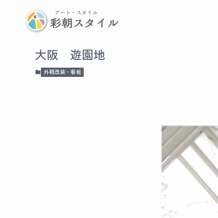
大阪 遊園地
外観改装・看板