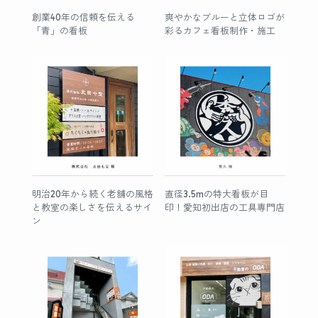
創業40年の信頼を伝える
爽やかなブルーと立体ロゴが
「青」の看板
彩るカフェ看板制作・施工
明治20年から続く老舗の風格
直径3.5mの特大看板が目
と教室の楽しさを伝えるサイ
印！愛知初出店の工具専門店
ン