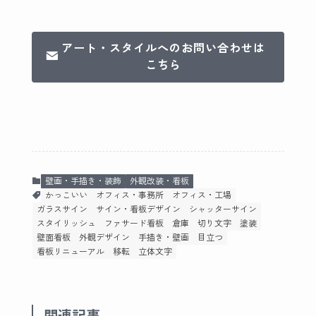
アート・スタイルへのお問い合わせは
こちら
壁画・手描き・装飾
外観改装・看板
かっこいい
オフィス・事務所
オフィス・工場
ガラスサイン
サイン・看板デザイン
シャッターサイン
スタイリッシュ
ファサード看板
倉庫
切り文字
塗装
壁面看板
外観デザイン
手描き・壁画
目立つ
看板リニューアル
移転
立体文字
関連記事