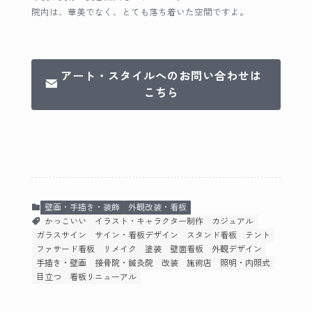
院内は、華美でなく、とても落ち着いた空間ですよ。
アート・スタイルへのお問い合わせは
こちら
壁画・手描き・装飾
外観改装・看板
かっこいい
イラスト・キャラクター制作
カジュアル
ガラスサイン
サイン・看板デザイン
スタンド看板
テント
ファサード看板
リメイク
塗装
壁面看板
外観デザイン
手描き・壁画
接骨院・鍼灸院
改装
施術店
照明・内照式
目立つ
看板リニューアル