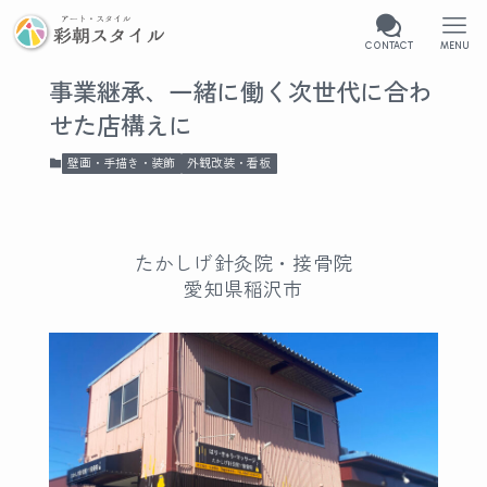
CONTACT
MENU
事業継承、一緒に働く次世代に合わ
せた店構えに
壁画・手描き・装飾
外観改装・看板
たかしげ針灸院・接骨院
愛知県稲沢市