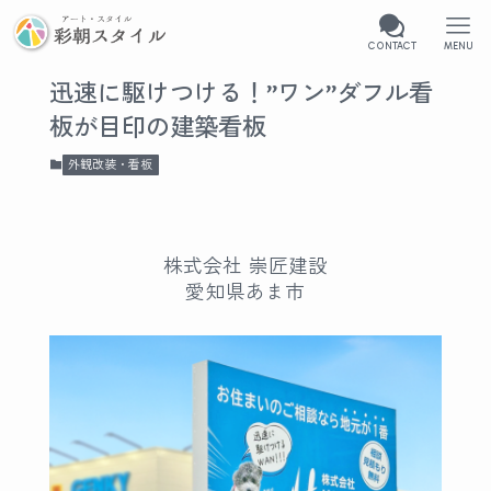
CONTACT
MENU
迅速に駆けつける！”ワン”ダフル看
板が目印の建築看板
外観改装・看板
株式会社 崇匠建設
愛知県あま市