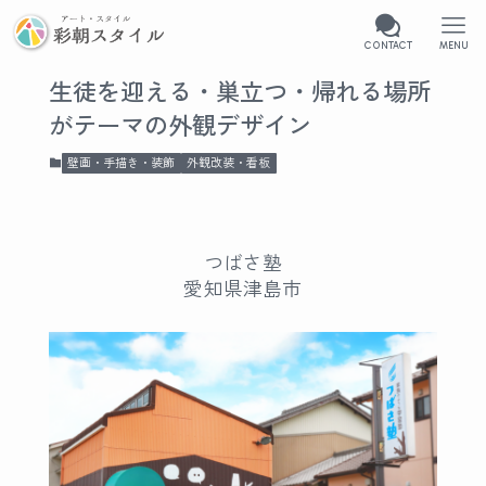
CONTACT
MENU
生徒を迎える・巣立つ・帰れる場所
がテーマの外観デザイン
壁画・手描き・装飾
外観改装・看板
つばさ塾
愛知県津島市