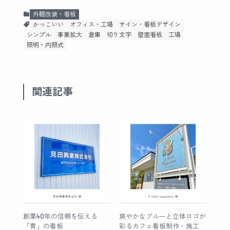
外観改装・看板
かっこいい
オフィス・工場
サイン・看板デザイン
シンプル
事業拡大
倉庫
切り文字
壁面看板
工場
照明・内照式
関連記事
創業40年の信頼を伝える
爽やかなブルーと立体ロゴが
「青」の看板
彩るカフェ看板制作・施工