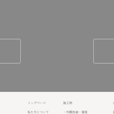
トップページ
施工例
私たちについて
・外観改装・看板