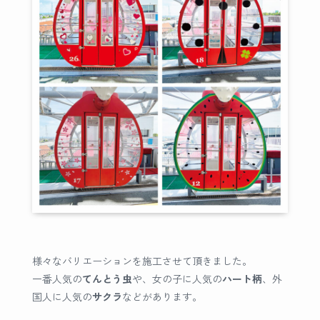
様々なバリエーションを施工させて頂きました。
一番人気の
てんとう虫
や、女の子に人気の
ハート柄
、外
国人に人気の
サクラ
などがあります。