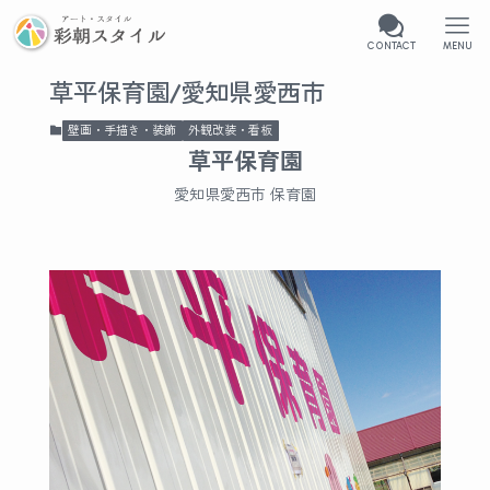
CONTACT
MENU
草平保育園/愛知県愛西市
壁画・手描き・装飾
外観改装・看板
草平保育園
愛知県愛西市 保育園