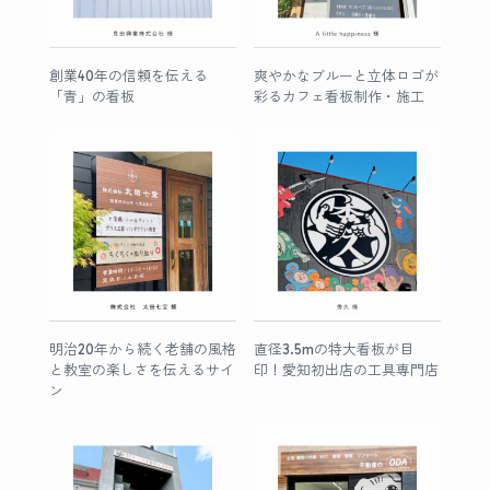
創業40年の信頼を伝える
爽やかなブルーと立体ロゴが
「青」の看板
彩るカフェ看板制作・施工
明治20年から続く老舗の風格
直径3.5mの特大看板が目
と教室の楽しさを伝えるサイ
印！愛知初出店の工具専門店
ン