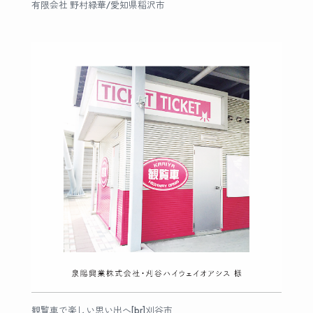
有限会社 野村緑華/愛知県稲沢市
観覧車で楽しい思い出へ[br]刈谷市