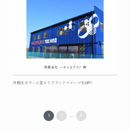
外観をガラッと変えてブランドイメージをUP‼︎
1
2
4
...